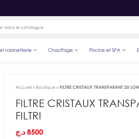
et robinetterie
Chauffage
Piscine et SPA
E
Accueil
»
Boutique
»
FILTRE CRISTAUX TRANSPARANT 20 LONG
FILTRE CRISTAUX TRANS
FILTRI
د.ج
8500