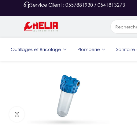
Service Client : 0557881930 / 0541813273
Outillages et Bricolage
Plomberie
Sanitaire 
Agrandir