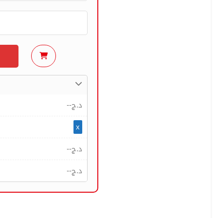
--
د.ج
x
--
د.ج
--
د.ج