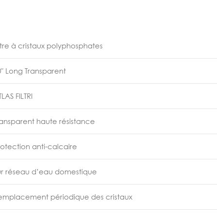
iltre à cristaux polyphosphates
0″ Long Transparent
LAS FILTRI
ransparent haute résistance
rotection anti-calcaire
ur réseau d’eau domestique
emplacement périodique des cristaux