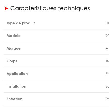
➤
Caractéristiques techniques
Type de produit
F
Modèle
2
Marque
AT
Corps
T
Application
P
Installation
S
Entretien
R