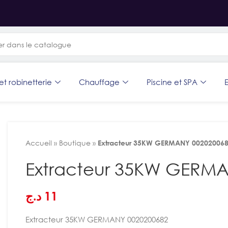
et robinetterie
Chauffage
Piscine et SPA
E
Accueil
»
Boutique
»
Extracteur 35KW GERMANY 00202006
Extracteur 35KW GERMA
د.ج
11
Extracteur 35KW GERMANY 0020200682