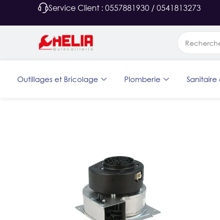
Service Client : 0557881930 / 0541813273
Outillages et Bricolage
Plomberie
Sanitaire 