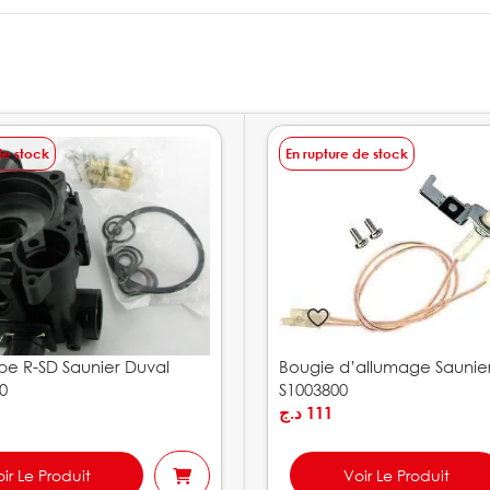
de stock
En rupture de stock
e R-SD Saunier Duval
Bougie d’allumage Saunie
0
S1003800
د.ج
111
ir Le Produit
Voir Le Produit