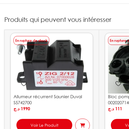
Produits qui peuvent vous intéresser
En rupture de stock
En rupture 
Allumeur récurrent Saunier Duval
Bloc pomp
S5742700
002020714
د.ج
1990
د.ج
111
Voir Le Produit
Vo