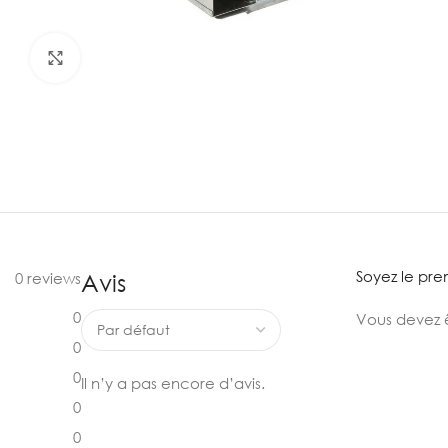
Agrandir
Soyez le pre
Avis
0 reviews
0
Vous devez 
0
0
Il n’y a pas encore d’avis.
0
0