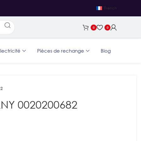
French
0
0
lectricité
Pièces de rechange
Blog
82
NY 0020200682