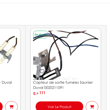
En stock
r Duval
Capteur de sortie fumées Saunier
Duval 0020211591
د.ج
111
Voir Le Produit