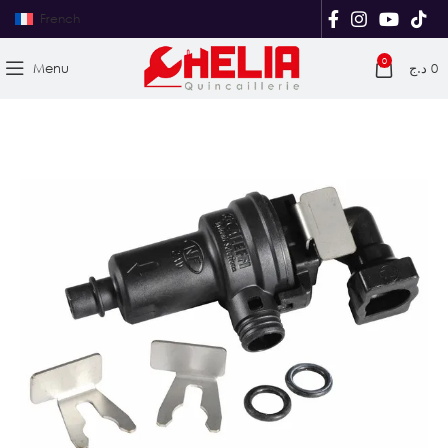
French
0
Menu
د.ج
0