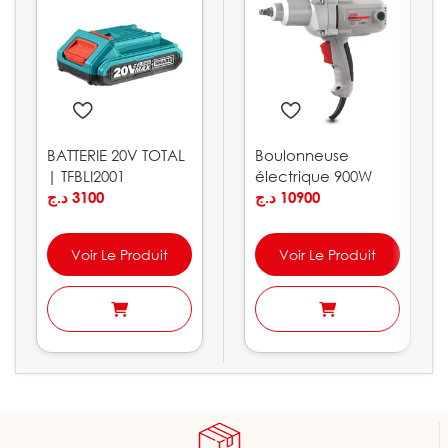
BATTERIE 20V TOTAL
Boulonneuse
| TFBLI2001
électrique 900W
د.ج
3100
320Nm CROWN |
د.ج
10900
CT12018
Voir Le Produit
Voir Le Produit