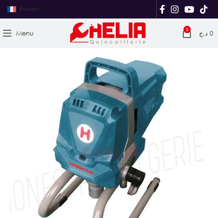
French
0
Menu
د.ج
0