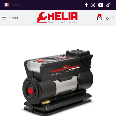
French
0
Menu
د.ج
0