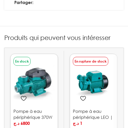
Partager:
Produits qui peuvent vous intéresser
En stock
En rupture de stock
Pompe à eau
Pompe à eau
périphérique 370W
périphérique LEO |
0.5HP LEO | APm37
د.ج
6800
XQm
د.ج
1