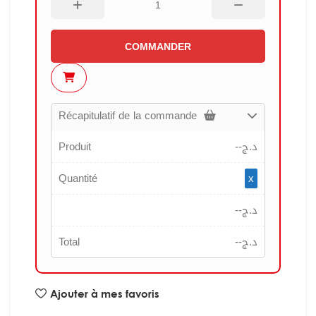
COMMANDER
Récapitulatif de la commande
Produit
--
د.ج
Quantité
x
--
د.ج
Total
--
د.ج
Ajouter à mes favoris