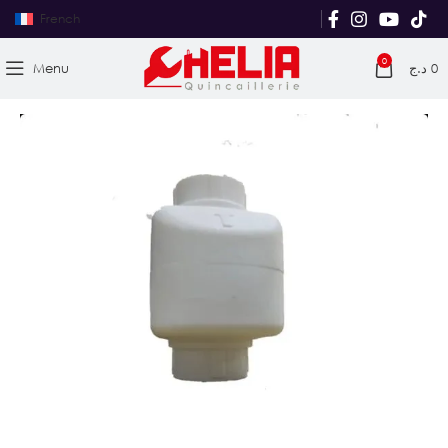
French
0
Menu
د.ج
0