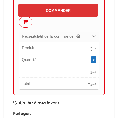
COMMANDER
Récapitulatif de la commande
Produit
--
د.ج
Quantité
x
--
د.ج
Total
--
د.ج
Ajouter à mes favoris
Partager: