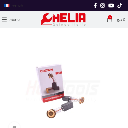
French
0
Menu
د.ج
0
Vue produit à 360°