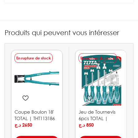
Produits qui peuvent vous intéresser
En rupture de stock
En rupture de stock
Coupe Boulon 18′
Jeu de Tournevis
TOTAL | THT113186
6pcs TOTAL |
د.ج
2650
THT250606
د.ج
850