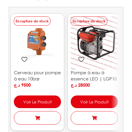
En rupture de stock
En rupture de stock
E
Cerveau pour pompe
Pompe à eau à
P
à eau 10bar
essence LEO | LGP10
p
PEDROLLO
د.ج
9500
د.ج
28500
a
.ج
A
Voir Le Produit
Voir Le Produit