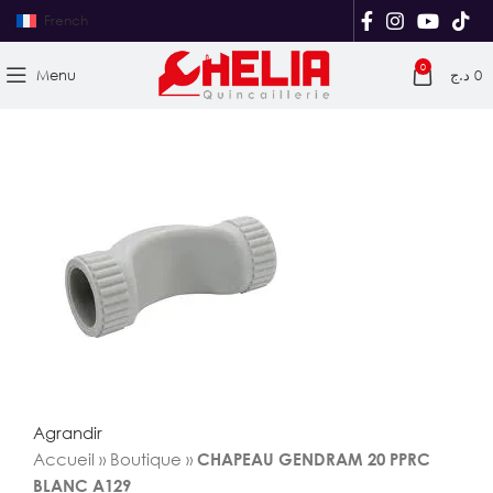
French
0
Menu
د.ج
0
Agrandir
Accueil
»
Boutique
»
CHAPEAU GENDRAM 20 PPRC
BLANC A129