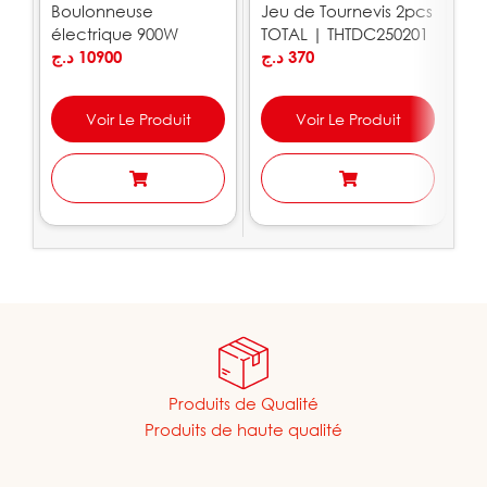
Boulonneuse
Jeu de Tournevis 2pcs
J
électrique 900W
TOTAL | THTDC250201
T
320Nm CROWN |
د.ج
10900
د.ج
370
.ج
CT12018
Voir Le Produit
Voir Le Produit
Produits de Qualité
Produits de haute qualité