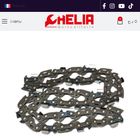
French
0
Menu
د.ج
0