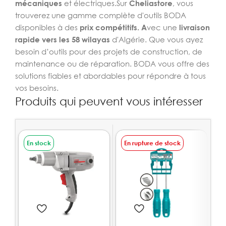
mécaniques
et électriques.Sur
Cheliastore
, vous
trouverez une gamme complète d'outils BODA
disponibles à des
prix compétitifs. A
vec une
livraison
rapide vers les 58 wilayas
d'Algérie. Que vous ayez
besoin d’outils pour des projets de construction, de
maintenance ou de réparation. BODA vous offre des
solutions fiables et abordables pour répondre à tous
vos besoins.
Produits qui peuvent vous intéresser
En stock
En rupture de stock
E