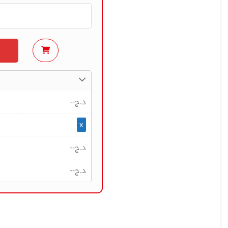
--
د.ج
x
--
د.ج
--
د.ج