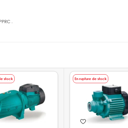
 PPRC
.
de stock
En rupture de stock