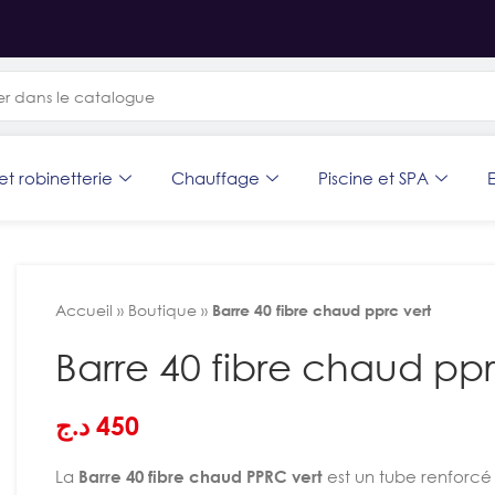
et robinetterie
Chauffage
Piscine et SPA
E
Accueil
»
Boutique
»
Barre 40 fibre chaud pprc vert
Barre 40 fibre chaud ppr
د.ج
450
La
Barre 40 fibre chaud PPRC vert
est un tube renforcé