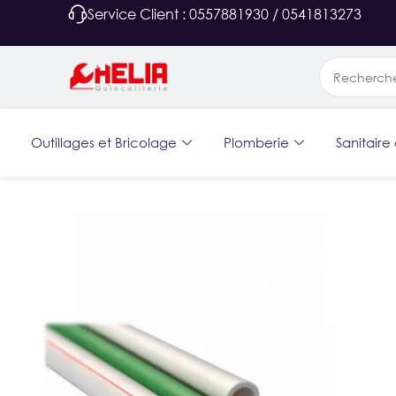
Service Client : 0557881930 / 0541813273
Outillages et Bricolage
Plomberie
Sanitaire 