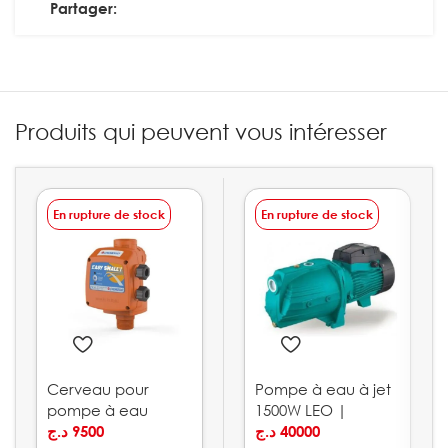
Partager:
Produits qui peuvent vous intéresser
En rupture de stock
En rupture de stock
Cerveau pour
Pompe à eau à jet
pompe à eau
1500W LEO |
10bar PEDROLLO
د.ج
9500
AJm150L
د.ج
40000