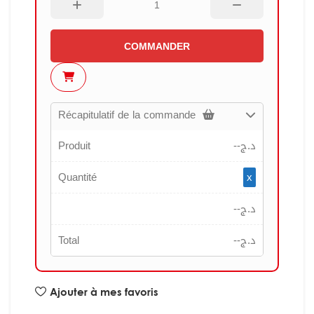
COMMANDER
Récapitulatif de la commande
Produit
--
د.ج
Quantité
x
--
د.ج
Total
--
د.ج
Ajouter à mes favoris