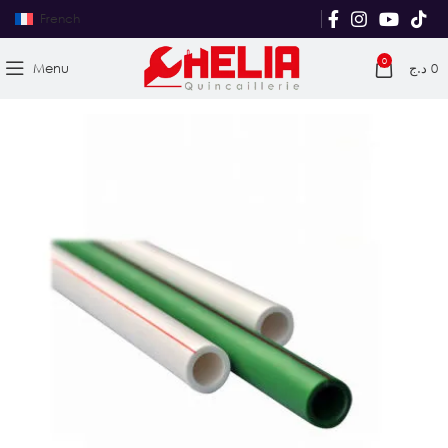
French
0
Menu
د.ج
0