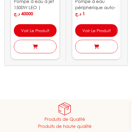
Pompe à eau à jet
Pompe à eau
1500W LEO |
périphérique auto-
AJm150L
د.ج
40000
amorçante LEO |
د.ج
1
APSm
Voir Le Produit
Voir Le Produit
Produits de Qualité
Produits de haute qualité