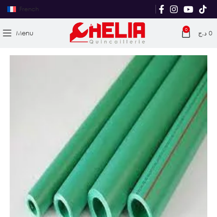
French
0
Menu
د.ج
0