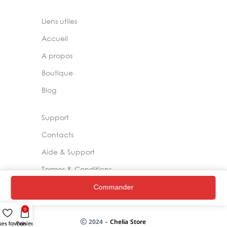
Liens utiles
Accueil
A propos
Boutique
Blog
Support
Contacts
Aide & Support
Termes & Conditions
Commander
Politique de Confidentialité
0
2024 –
Chelia Store
es favoris
Panier