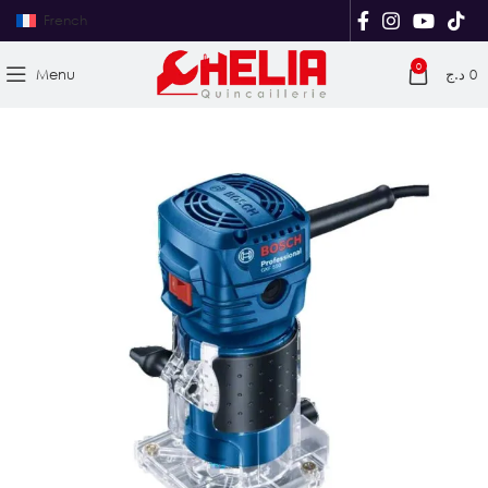
French
0
Menu
د.ج
0