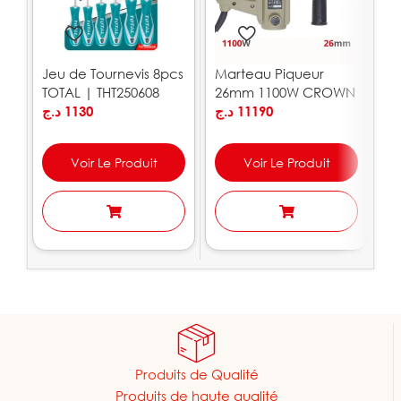
Jeu de Tournevis 8pcs
Marteau Piqueur
P
TOTAL | THT250608
26mm 1100W CROWN
1
د.ج
1130
| CT18101
د.ج
11190
|
.ج
Voir Le Produit
Voir Le Produit
Produits de Qualité
Produits de haute qualité