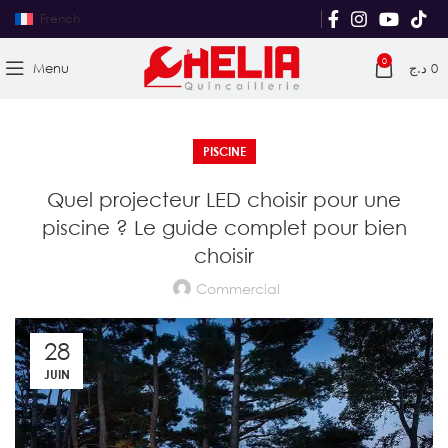
French
0
Menu
د.ج
0
PISCINE
Quel projecteur LED choisir pour une
piscine ? Le guide complet pour bien
choisir
Commercial
28
JUIN