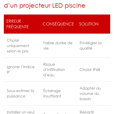
d’un projecteur LED piscine
ERREUR
CONSÉQUENCE
SOLUTION
FRÉQUENTE
Choisir
Faible durée de
Privilégier la
uniquement
vie
qualité
selon le prix
Risque
Ignorer l’indice
d’infiltration
Choisir IP68
IP
d’eau
Adapter au
Sous-estimer la
Éclairage
volume du
puissance
insuffisant
bassin
Installer un seul
Répartir