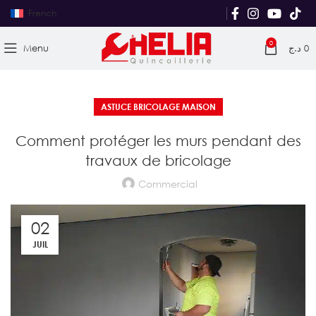
French
0
Menu
د.ج
0
ASTUCE BRICOLAGE MAISON
Comment protéger les murs pendant des
travaux de bricolage
Commercial
02
JUIL