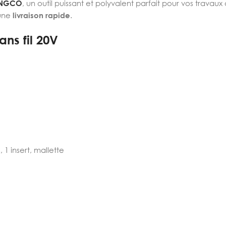
INGCO
, un outil puissant et polyvalent parfait pour vos travau
’une
livraison rapide
.
ns fil 20V
1 insert, mallette