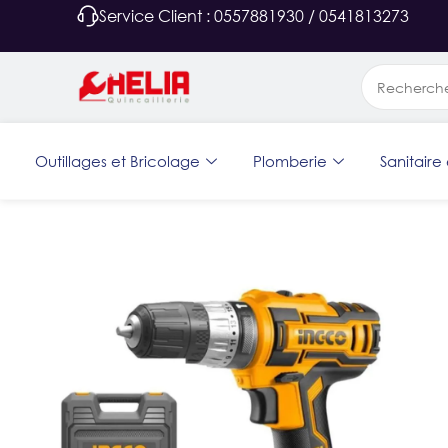
Service Client : 0557881930 / 0541813273
Outillages et Bricolage
Plomberie
Sanitaire 