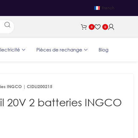
French
0
0
lectricité
Pièces de rechange
Blog
eries INGCO | CIDLI200215
il 20V 2 batteries INGCO