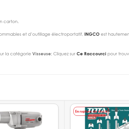
en carton.
sommables et d’outillage électroportatif,
INGCO
est hautemen
sur la catégorie
Visseuse
; Cliquez sur
Ce Raccourci
pour trouv
En rupture de stock