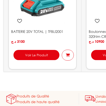
BATTERIE 20V TOTAL | TFBLI2001
Boulonneu
320Nm CR
د.ج
3100
د.ج
10900
Voir Le Produit
Vo
Produits de Qualité
Livrai
Livrais
Produits de haute qualité