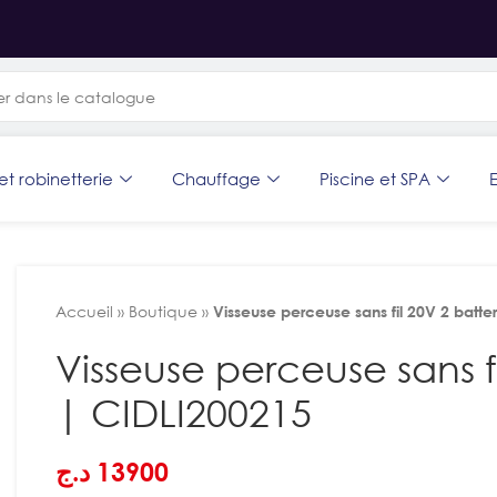
et robinetterie
Chauffage
Piscine et SPA
E
Accueil
»
Boutique
»
Visseuse perceuse sans fil 20V 2 batt
Visseuse perceuse sans f
| CIDLI200215
د.ج
13900