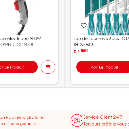
se électrique 900W
Jeu de Tournevis 6pcs TOT
OWN | CT12018
THT250606
د.ج
850
ir Le Produit
Voir Le Produit
Service Client 24/7
son Rapide & Gratuite
on efficace garantie
Toujours prêts à vous 