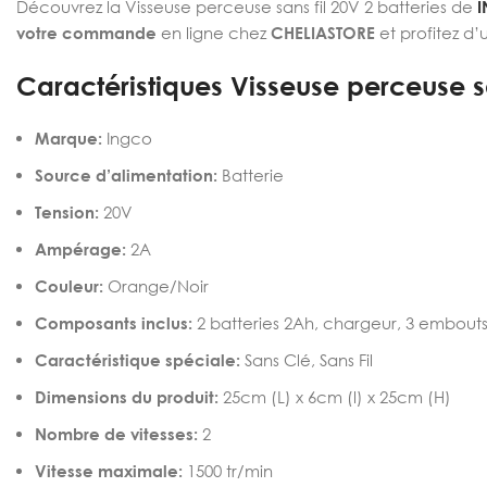
Découvrez la Visseuse perceuse sans fil 20V 2 batteries de
votre commande
en ligne chez
CHELIASTORE
et profitez d
Caractéristiques Visseuse perceuse sa
Marque:
Ingco
Source d’alimentation:
Batterie
Tension:
20V
Ampérage:
2A
Couleur:
Orange/Noir
Composants inclus:
2 batteries 2Ah, chargeur, 3 embouts, 
Caractéristique spéciale:
Sans Clé, Sans Fil
Dimensions du produit:
25cm (L) x 6cm (l) x 25cm (H)
Nombre de vitesses:
2
Vitesse maximale:
1500 tr/min