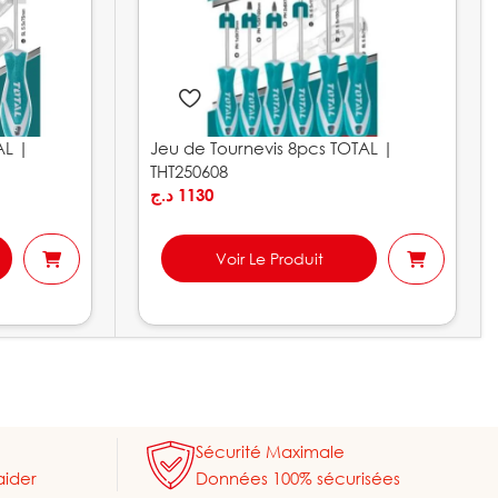
AL |
Jeu de Tournevis 8pcs TOTAL |
THT250608
د.ج
1130
Voir Le Produit
Sécurité Maximale
aider
Données 100% sécurisées