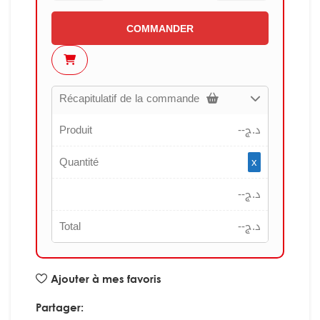
COMMANDER
Récapitulatif de la commande
Produit
--
د.ج
Quantité
x
--
د.ج
Total
--
د.ج
Ajouter à mes favoris
Partager: