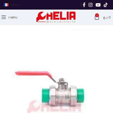
French
0
Menu
د.ج
0