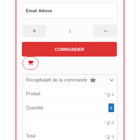
COMMANDER
Récapitulatif de la commande
Produit
--
د.ج
Quantité
x
--
د.ج
Total
--
د.ج