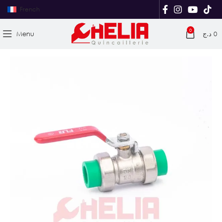
French
0
Menu
د.ج
0