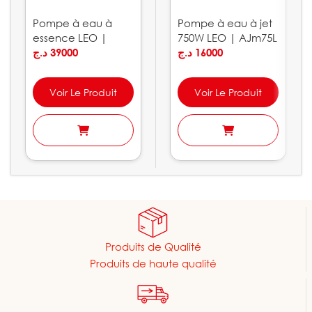
Pompe à eau à
Pompe à eau à jet
essence LEO |
750W LEO | AJm75L
LGP30-C
د.ج
39000
د.ج
16000
Voir Le Produit
Voir Le Produit
Produits de Qualité
Produits de haute qualité