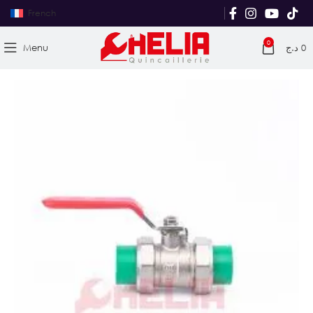
French
0
Menu
د.ج
0