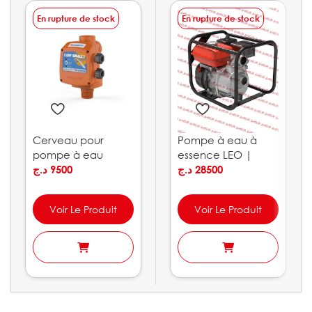
En rupture de stock
En rupture de stock
Cerveau pour
Pompe à eau à
pompe à eau
essence LEO |
10bar PEDROLLO
د.ج
9500
LGP10
د.ج
28500
Voir Le Produit
Voir Le Produit