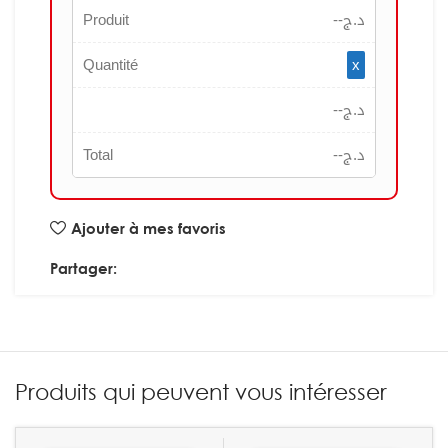
Produit
--
د.ج
Quantité
x
--
د.ج
Total
--
د.ج
Ajouter à mes favoris
Partager:
Produits qui peuvent vous intéresser