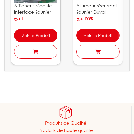
Afficheur Module
Allumeur récurrent
interface Saunier
Saunier Duval
Duval 35kw
د.ج
1
S5742700
د.ج
1990
S1072300
Voir Le Produit
Voir Le Produit
Produits de Qualité
Produits de haute qualité