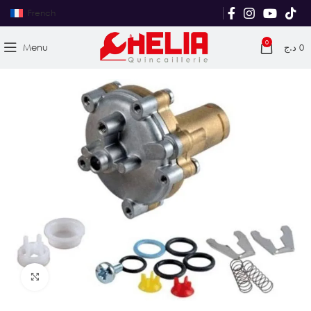
French
0
Menu
د.ج
0
Agrandir