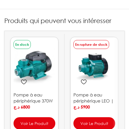
Produits qui peuvent vous intéresser
En stock
En rupture de stock
Pompe à eau
Pompe à eau
périphérique 370W
périphérique LEO |
0.5HP LEO | APm37
د.ج
6800
XKm
د.ج
5900
Voir Le Produit
Voir Le Produit