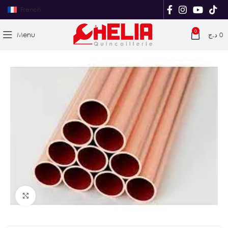
French
0
Menu
د.ج
0
Agrandir