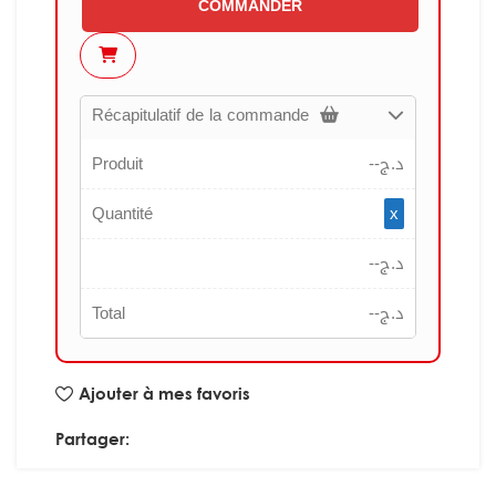
COMMANDER
Récapitulatif de la commande
Produit
--
د.ج
Quantité
x
--
د.ج
Total
--
د.ج
Ajouter à mes favoris
Partager: