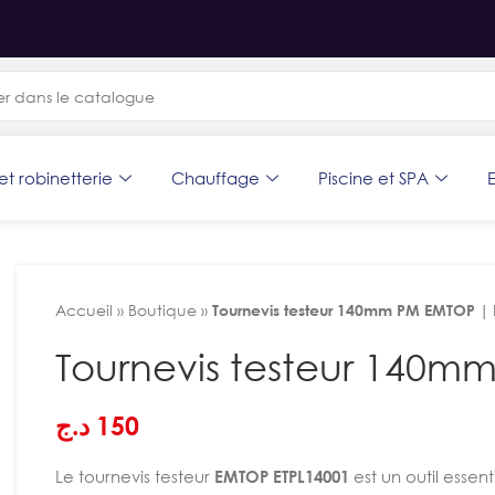
et robinetterie
Chauffage
Piscine et SPA
E
Accueil
»
Boutique
»
Tournevis testeur 140mm PM EMTOP | 
Tournevis testeur 140m
د.ج
150
Le tournevis testeur
EMTOP ETPL14001
est un outil essent