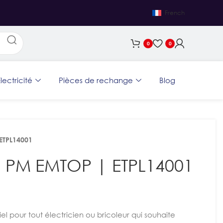
French
0
0
lectricité
Pièces de rechange
Blog
ETPL14001
m PM EMTOP | ETPL14001
iel pour tout électricien ou bricoleur qui souhaite