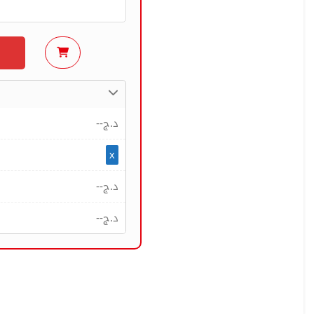
--
د.ج
x
--
د.ج
--
د.ج