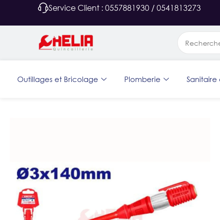
Service Client : 0557881930 / 0541813273
Outillages et Bricolage
Plomberie
Sanitaire 