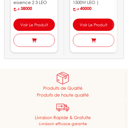
essence 2 3 LEO
1500W LEO |
د.ج
38000
AJm150L
د.ج
40000
Voir Le Produit
Voir Le Produit
Produits de Qualité
Produits de haute qualité
Livraison Rapide & Gratuite
Livraison efficace garantie