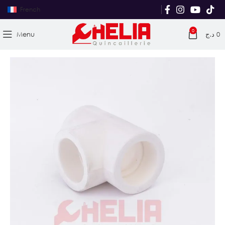
French
0
Menu
د.ج
0