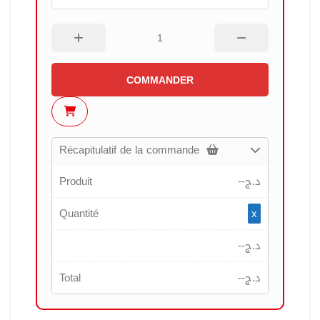
COMMANDER
Récapitulatif de la commande
Produit
--
د.ج
Quantité
x
--
د.ج
Total
--
د.ج