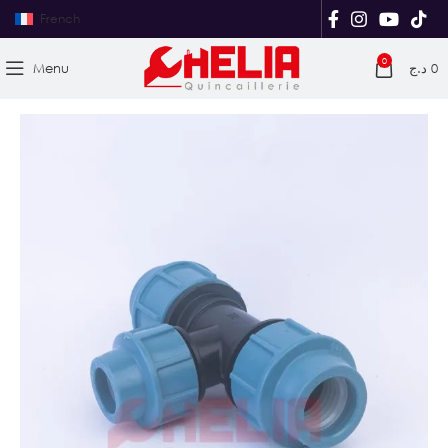
French
0
Menu
د.ج
0