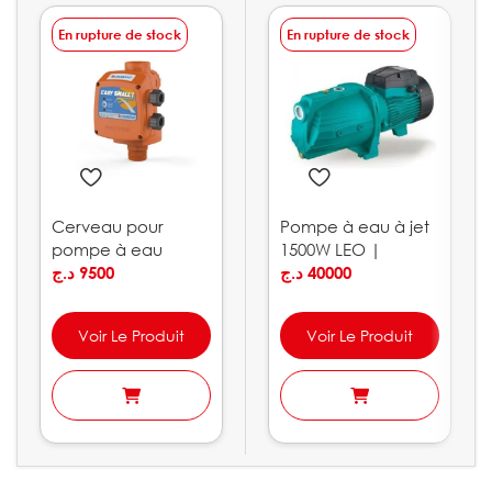
En rupture de stock
En rupture de stock
Cerveau pour
Pompe à eau à jet
pompe à eau
1500W LEO |
10bar PEDROLLO
د.ج
9500
AJm150L
د.ج
40000
Voir Le Produit
Voir Le Produit