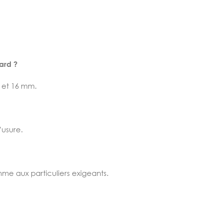
ard ?
0 et 16 mm.
’usure.
e aux particuliers exigeants.