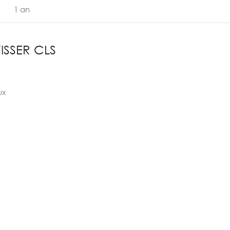
1 an
ISSER CLS
ux