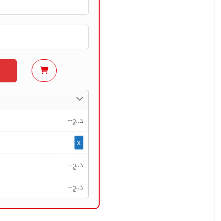
--
د.ج
x
--
د.ج
--
د.ج