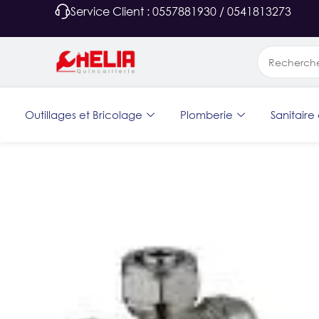
Service Client : 0557881930 / 0541813273
Outillages et Bricolage
Plomberie
Sanitaire 