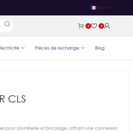
French
0
0
lectricité
Pièces de rechange
Blog
ER CLS
iel pour plomberie et bricolage, offrant une connexion