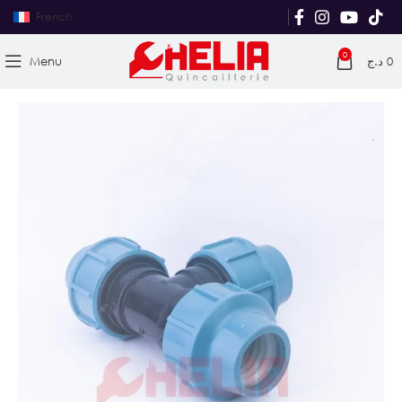
French
0
Menu
د.ج
0