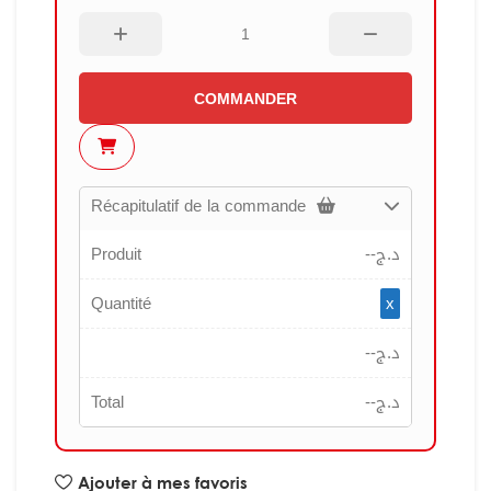
COMMANDER
Récapitulatif de la commande
Produit
--
د.ج
Quantité
x
--
د.ج
Total
--
د.ج
Ajouter à mes favoris