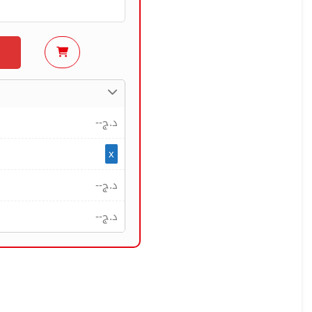
--
د.ج
x
--
د.ج
--
د.ج