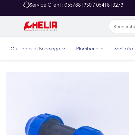
Service Client : 0557881930 / 0541813273
Outillages et Bricolage
Plomberie
Sanitaire 