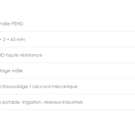
 mâle PEHD
× 2 × 63 mm
HD haute résistance
etage mâle
ectrosoudage / raccord mécanique
 potable, irrigation, réseaux industriels