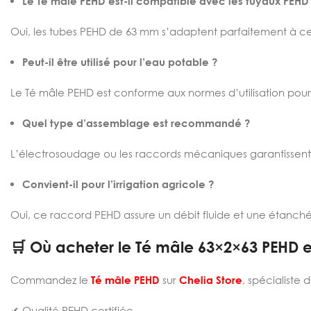
Le Té mâle PEHD est-il compatible avec les tuyaux PEHD
Oui, les tubes PEHD de 63 mm s’adaptent parfaitement à c
Peut-il être utilisé pour l’eau potable ?
Le Té mâle PEHD est conforme aux normes d’utilisation pour
Quel type d’assemblage est recommandé ?
L’électrosoudage ou les raccords mécaniques garantissent 
Convient-il pour l’irrigation agricole ?
Oui, ce raccord PEHD assure un débit fluide et une étanchéit
🛒 Où acheter le Té mâle 63×2×63 PEHD e
Commandez le
Té mâle PEHD
sur
Chelia Store
, spécialiste
✔ Qualité PEHD certifiée