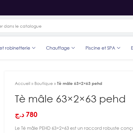
et robinetterie
Chauffage
Piscine et SPA
E
Accueil
»
Boutique
»
Tè mâle 63×2×63 pehd
Tè mâle 63×2×63 pehd
د.ج
780
Le Té mâle PEHD 63×2×63 est un raccord robuste conçu 