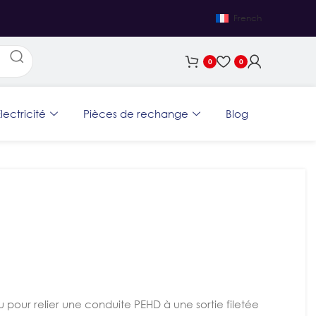
French
0
0
lectricité
Pièces de rechange
Blog
pour relier une conduite PEHD à une sortie filetée