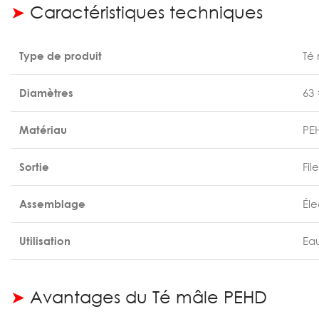
➤
Caractéristiques techniques
Type de produit
Té
Diamètres
63 
Matériau
PE
Sortie
Fil
Assemblage
Él
Utilisation
Eau
➤
Avantages du Té mâle PEHD