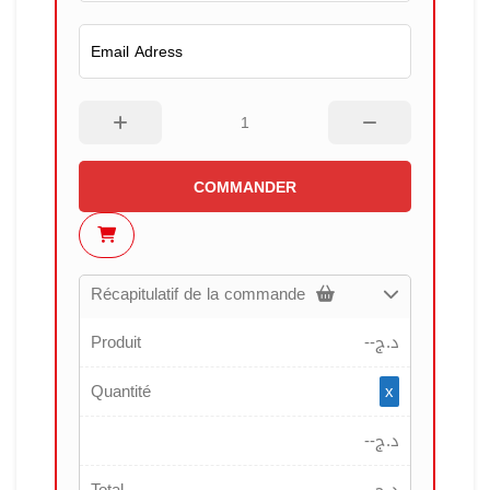
COMMANDER
Récapitulatif de la commande
Produit
--
د.ج
Quantité
x
--
د.ج