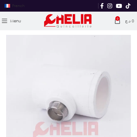
French
0
Menu
د.ج
0