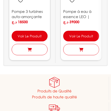
Pompe 3 turbines
Pompe à eau à
auto-amorçante
essence LEO |
LEO | ACSm100S
د.ج
18500
LGP30-C
د.ج
39000
Voir Le Produit
Voir Le Produit
Produits de Qualité
Produits de haute qualité