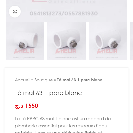
Agrandir
Accueil
»
Boutique
»
Té mal 63 1 pprc blanc
Té mal 63 1 pprc blanc
د.ج
1550
Le Té PPRC 63 mal 1 blanc est un raccord de
plomberie essentiel pour les réseaux d’eau
potable. Il assure une dérivation fiable et