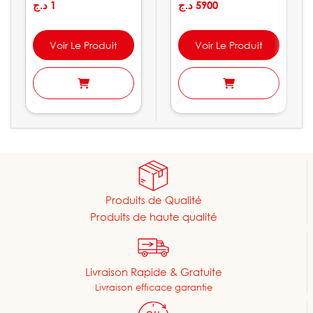
amorçante LEO |
د.ج
1
XKm
د.ج
5900
APSm
Voir Le Produit
Voir Le Produit
Produits de Qualité
Produits de haute qualité
Livraison Rapide & Gratuite
Livraison efficace garantie