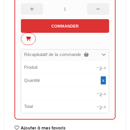
COMMANDER
Récapitulatif de la commande
Produit
--
د.ج
Quantité
x
--
د.ج
Total
--
د.ج
Ajouter à mes favoris