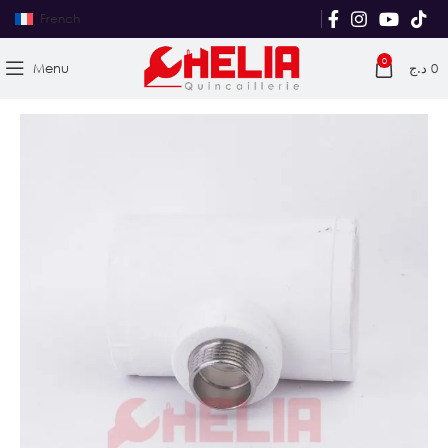
French
0
Menu
د.ج
0