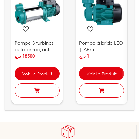
Pompe 3 turbines
Pompe à bride LEO
auto-amorçante
| APm
LEO | ACSm100S
د.ج
18500
د.ج
1
Voir Le Produit
Voir Le Produit