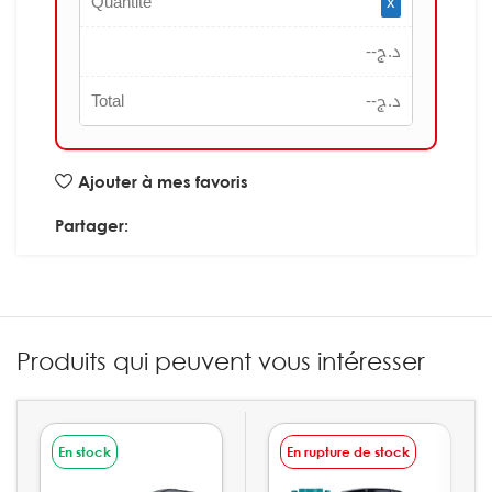
Quantité
x
--
د.ج
Total
--
د.ج
Ajouter à mes favoris
Partager:
Produits qui peuvent vous intéresser
En stock
En rupture de stock