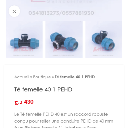
Agrandir
Accueil
»
Boutique
»
Té femelle 40 1 PEHD
Té femelle 40 1 PEHD
د.ج
430
Le Té femelle PEHD 40 est un raccord robuste
conçu pour relier une conduite PEHD de 40 mm
à un filetage femelle 1″. Idéal pour l’eau