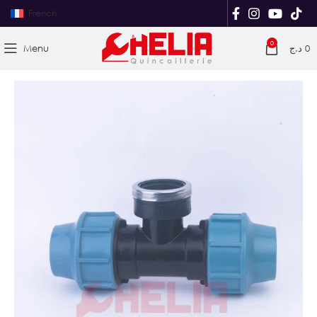
French
0
Menu
د.ج
0