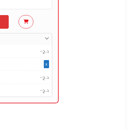
--
د.ج
x
--
د.ج
--
د.ج