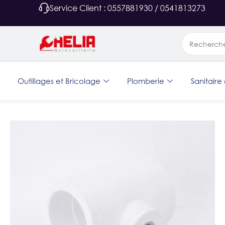
Service Client : 0557881930 / 0541813273
Outillages et Bricolage
Plomberie
Sanitaire 