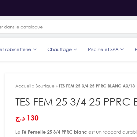
et robinetterie
Chauffage
Piscine et SPA
E
Accueil
»
Boutique
»
TES FEM 25 3/4 25 PPRC BLANC A3/18
TES FEM 25 3/4 25 PPRC
د.ج
130
Le
Té Femelle 25 3/4 PPRC blanc
est un raccord durable