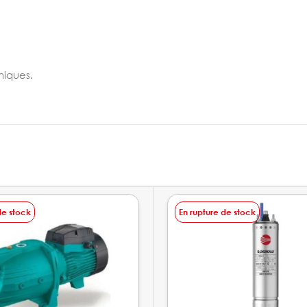
niques.
de stock
En rupture de stock