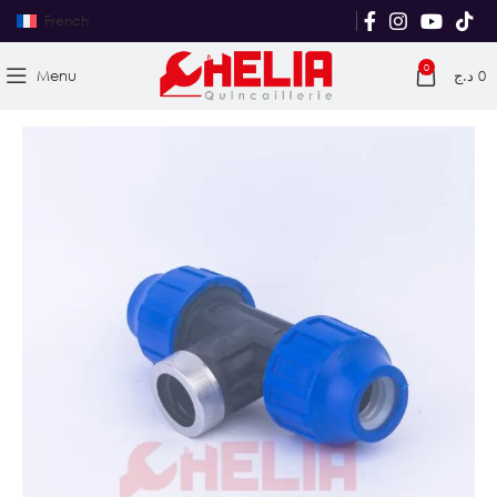
French
0
Menu
د.ج
0