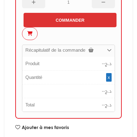
COMMANDER
Récapitulatif de la commande
Produit
--
د.ج
Quantité
x
--
د.ج
Total
--
د.ج
Ajouter à mes favoris