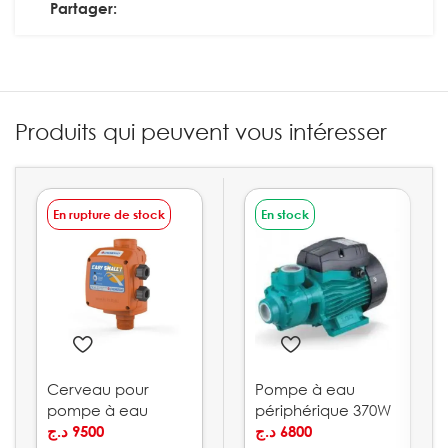
Partager:
Produits qui peuvent vous intéresser
En rupture de stock
En stock
Cerveau pour
Pompe à eau
pompe à eau
périphérique 370W
10bar PEDROLLO
د.ج
9500
0.5HP LEO | APm37
د.ج
6800