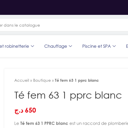
et robinetterie
Chauffage
Piscine et SPA
E
Accueil
»
Boutique
»
Té fem 63 1 pprc blanc
Té fem 63 1 pprc blanc
د.ج
650
Le
Té fem 63 1 PPRC blanc
est un raccord de plomberi