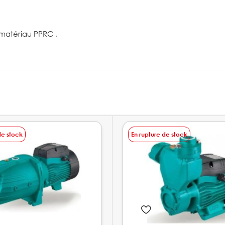
e matériau PPRC
.
de stock
En rupture de stock