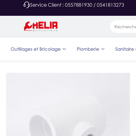
Service Client : 0557881930 / 0541813273
Outillages et Bricolage
Plomberie
Sanitaire 