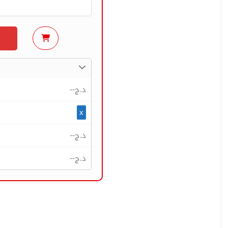
--
د.ج
x
--
د.ج
--
د.ج