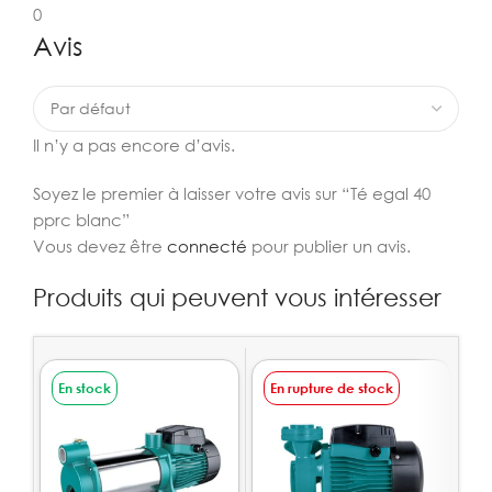
0
Avis
Il n’y a pas encore d’avis.
Soyez le premier à laisser votre avis sur “Té egal 40
pprc blanc”
Vous devez être
connecté
pour publier un avis.
Produits qui peuvent vous intéresser
En stock
En rupture de stock
E