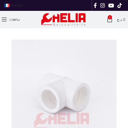
French
0
Menu
د.ج
0