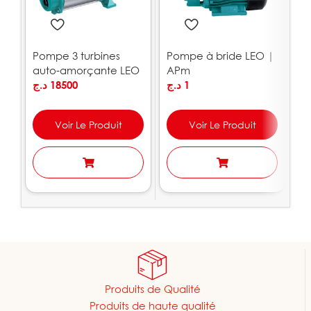
Pompe 3 turbines
Pompe à bride LEO |
P
auto-amorçante LEO
APm
e
| ACSm100S
د.ج
18500
د.ج
1
.ج
Voir Le Produit
Voir Le Produit
Produits de Qualité
Produits de haute qualité