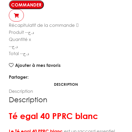
COMMANDER
Récapitulatif de la commande
Produit
--
د.ج
Quantité
x
--
د.ج
Total
--
د.ج
Ajouter à mes favoris
Partager:
DESCRIPTION
Description
Description
Té egal 40 PPRC blanc
Le Té egal 40 PPRC blanc
est un raccord essentiel