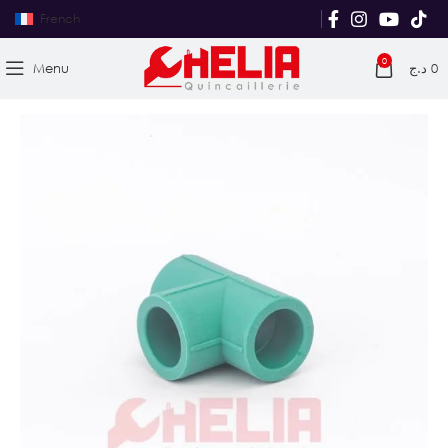
French
0
Menu
د.ج
0