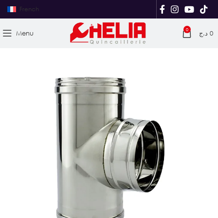
French
0
Menu
د.ج
0