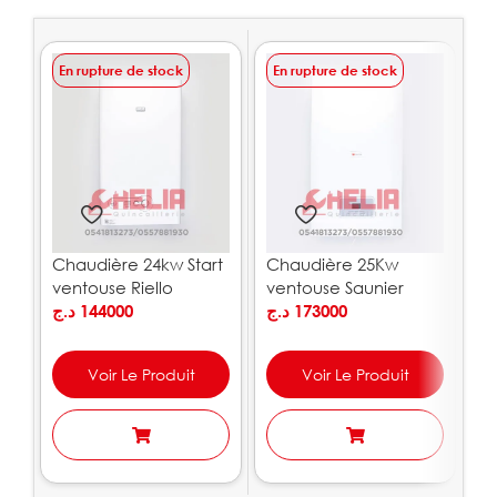
En rupture de stock
En rupture de stock
E
Chaudière 24kw Start
Chaudière 25Kw
C
ventouse Riello
ventouse Saunier
v
د.ج
144000
Duval
د.ج
173000
G
.ج
Voir Le Produit
Voir Le Produit