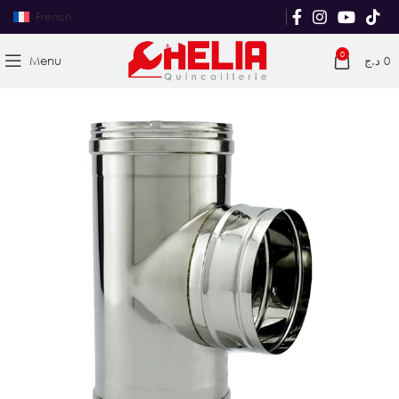
French
0
Menu
د.ج
0