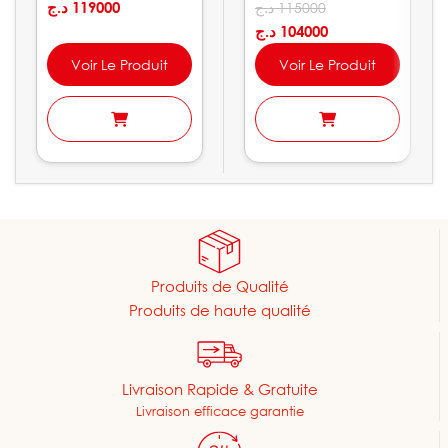
Brava GO BF
د.ج
119000
Schuster
د.ج
115000
د.ج
104000
Voir Le Produit
Voir Le Produit
Produits de Qualité
Produits de haute qualité
Livraison Rapide & Gratuite
Livraison efficace garantie