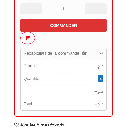
COMMANDER
Récapitulatif de la commande
Produit
--
د.ج
Quantité
x
--
د.ج
Total
--
د.ج
Ajouter à mes favoris