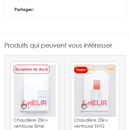
Partager:
Produits qui peuvent vous intéresser
En rupture de stock
Promotion
10%
VENTE
Chaudière 25kw
Chaudière 25kw
ventouse Sime
ventouse SWG