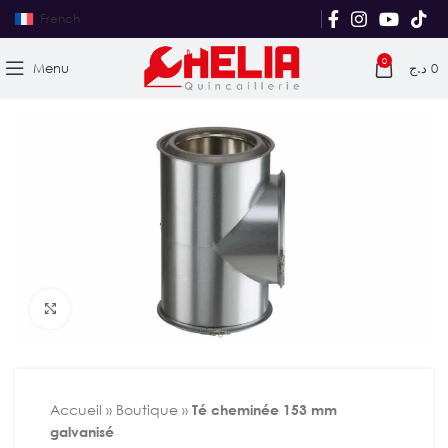
French
0
Menu
د.ج
0
Agrandir
Accueil
»
Boutique
»
Té cheminée 153 mm
galvanisé