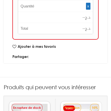
Quantité
x
--
د.ج
Total
--
د.ج
Ajouter à mes favoris
Partager:
Produits qui peuvent vous intéresser
En rupture de stock
Promotion
10%
VENTE