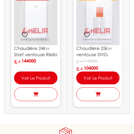
Chaudière 24kw
Chaudière 25kw
Start ventouse Riello
ventouse SWG
د.ج
144000
Schuster
د.ج
115000
د.ج
104000
Voir Le Produit
Voir Le Produit