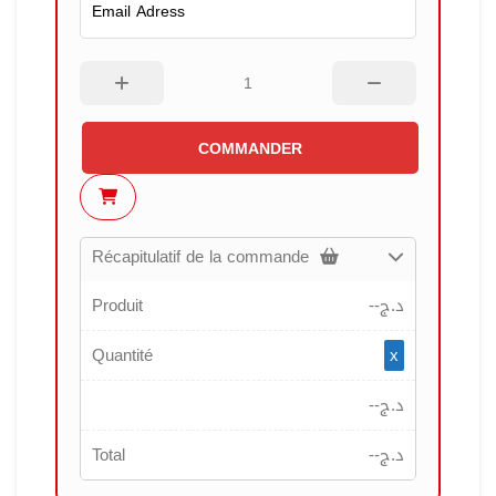
COMMANDER
Récapitulatif de la commande
Produit
--
د.ج
Quantité
x
--
د.ج
Total
--
د.ج