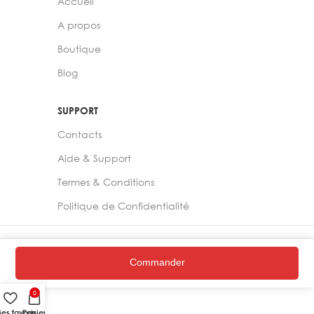
Accueil
A propos
Boutique
Blog
SUPPORT
Contacts
Aide & Support
Termes & Conditions
Politique de Confidentialité
2024 –
Chelia Store
Commander
0
es favoris
Panier