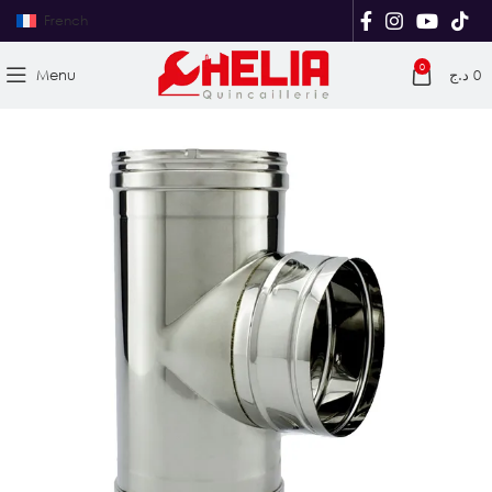
French
0
Menu
د.ج
0