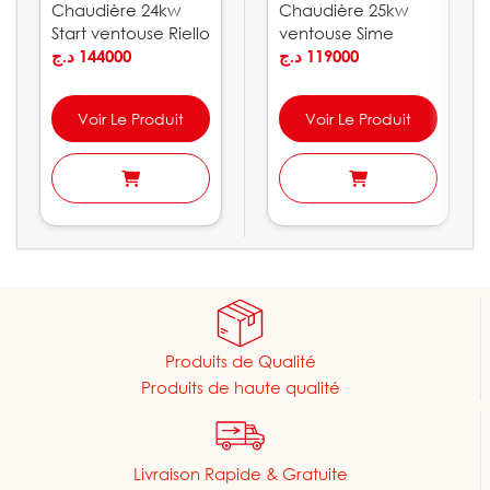
Chaudière 24kw
Chaudière 25kw
Start ventouse Riello
ventouse Sime
د.ج
144000
Brava GO BF
د.ج
119000
Voir Le Produit
Voir Le Produit
Produits de Qualité
Produits de haute qualité
Livraison Rapide & Gratuite