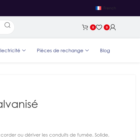
French
0
0
lectricité
Pièces de rechange
Blog
lvanisé
ccorder ou dériver les conduits de fumée. Solide,