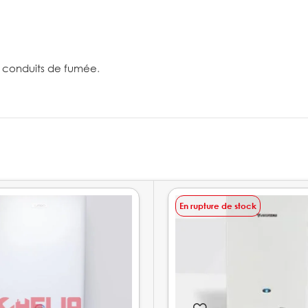
s conduits de fumée
.
En rupture de stock