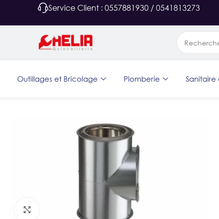
Service Client : 0557881930 / 0541813273
Outillages et Bricolage
Plomberie
Sanitaire 
Agrandir