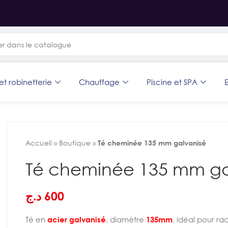
et robinetterie
Chauffage
Piscine et SPA
E
Accueil
»
Boutique
»
Té cheminée 135 mm galvanisé
Té cheminée 135 mm ga
د.ج
600
Té en
acier galvanisé
, diamètre
135mm
, idéal pour ra