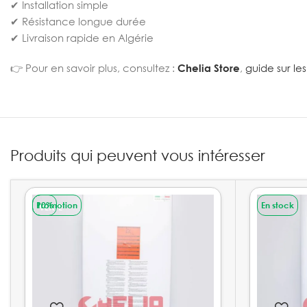
✔ Installation simple
✔ Résistance longue durée
✔ Livraison rapide en Algérie
👉 Pour en savoir plus, consultez :
Chelia Store
,
guide sur le
Produits qui peuvent vous intéresser
Promotion
10%
En stock
VENTE