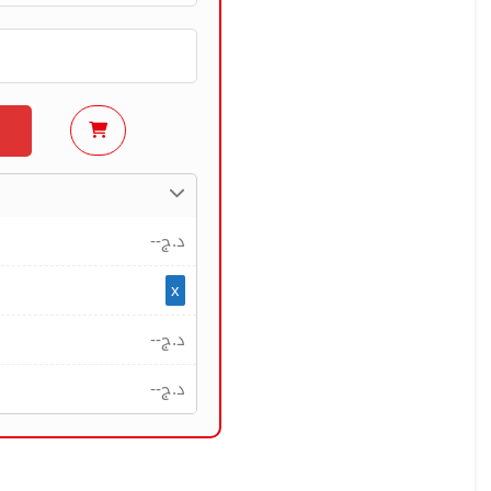
--
د.ج
x
--
د.ج
--
د.ج