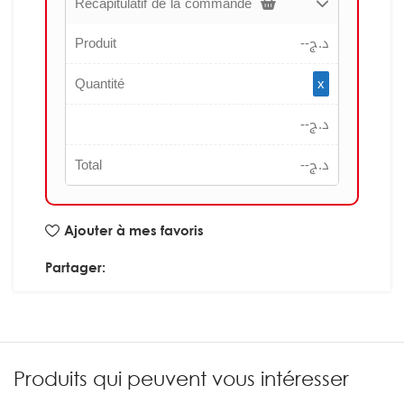
Récapitulatif de la commande
Produit
--
د.ج
Quantité
x
--
د.ج
Total
--
د.ج
Ajouter à mes favoris
Partager:
Produits qui peuvent vous intéresser