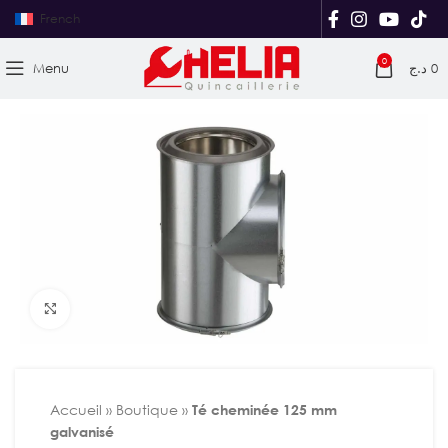
French
0
Menu
د.ج
0
Agrandir
Accueil
»
Boutique
»
Té cheminée 125 mm
galvanisé