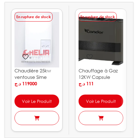
En rupture de stock
En rupture de stock
Chaudière 25kw
Chauffage à Gaz
ventouse Sime
12KW Capsule
Brava GO BF
د.ج
119000
Condor
د.ج
111
Voir Le Produit
Voir Le Produit