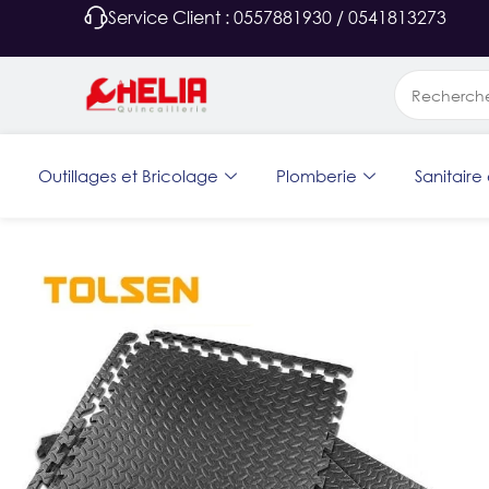
Service Client : 0557881930 / 0541813273
Outillages et Bricolage
Plomberie
Sanitaire 