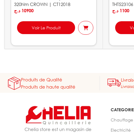
320Nm CROWN | CT12018
THT523106
د.ج
10900
د.ج
1100
Voir Le Produit
Vo
Produits de Qualité
Livrai
Livrais
Produits de haute qualité
CATEGORIE
Chauffage
Chelia store est un magasin de
Electricité