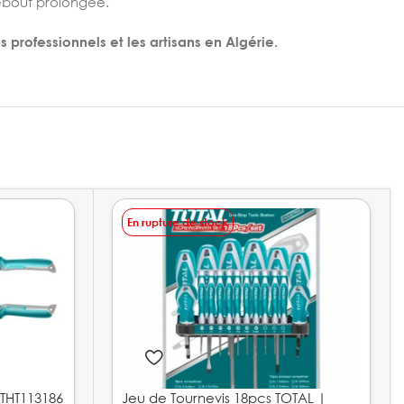
 debout prolongée.
es professionnels et les artisans en Algérie.
En rupture de stock
 THT113186
Jeu de Tournevis 18pcs TOTAL |