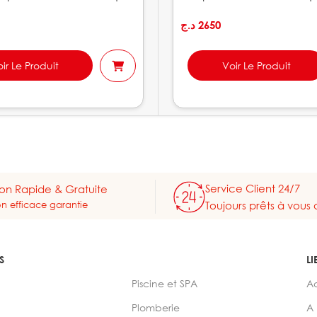
د.ج
2650
ir Le Produit
Voir Le Produit
Service Client 24/7
son Rapide & Gratuite
on efficace garantie
Toujours prêts à vous 
S
LI
Piscine et SPA
A
Plomberie
A