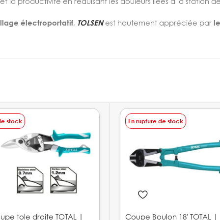
 et la productivité en réduisant les douleurs liées à la station
illage électroportatif
,
TOLSEN
est hautement appréciée par
l
de stock
En rupture de stock
upe tole droite TOTAL |
Coupe Boulon 18′ TOTAL |