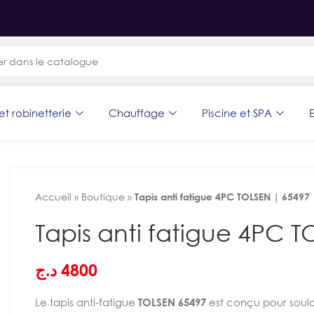
et robinetterie
Chauffage
Piscine et SPA
E
Accueil
»
Boutique
»
Tapis anti fatigue 4PC TOLSEN | 65497
Tapis anti fatigue 4PC 
د.ج
4800
Le tapis anti-fatigue
TOLSEN
65497
est conçu pour soulag