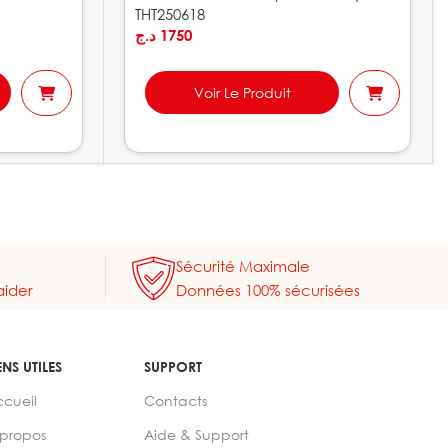
THT250618
د.ج
1750
Voir Le Produit
Sécurité Maximale
aider
Données 100% sécurisées
ENS UTILES
SUPPORT
ccueil
Contacts
 propos
Aide & Support