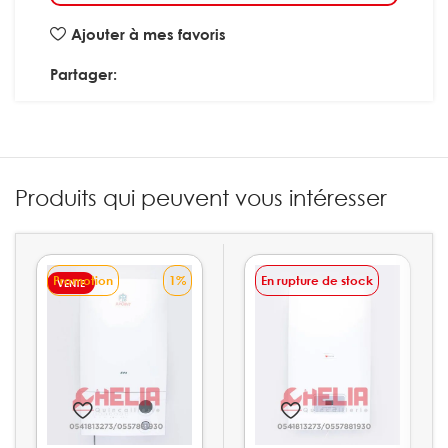
Ajouter à mes favoris
Partager:
Produits qui peuvent vous intéresser
Promotion
1%
En rupture de stock
VENTE