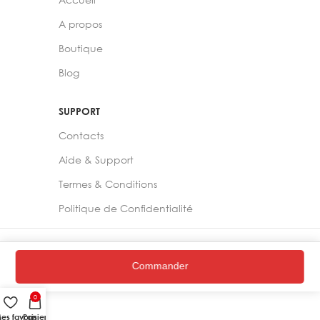
A propos
Boutique
Blog
SUPPORT
Contacts
Aide & Support
Termes & Conditions
Politique de Confidentialité
2024 –
Chelia Store
Commander
0
es favoris
Panier