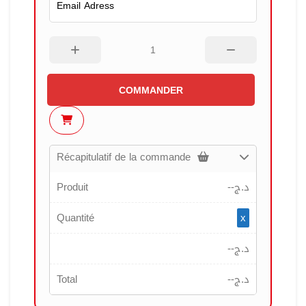
COMMANDER
Récapitulatif de la commande
Produit
--
د.ج
Quantité
x
--
د.ج
Total
--
د.ج