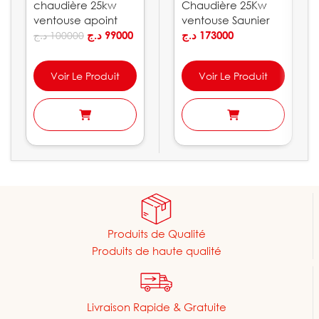
chaudière 25kw
Chaudière 25Kw
ventouse apoint
ventouse Saunier
flamme bleue
د.ج
99000
Duval
د.ج
173000
د.ج
100000
Voir Le Produit
Voir Le Produit
Produits de Qualité
Produits de haute qualité
Livraison Rapide & Gratuite