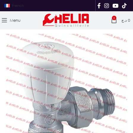
French
0
Menu
د.ج
0