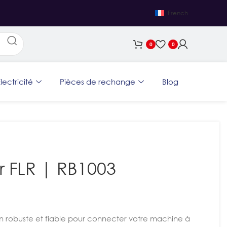
French
0
0
lectricité
Pièces de rechange
Blog
r FLR | RB1003
on robuste et fiable pour connecter votre machine à