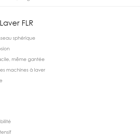
Laver FLR
isseau sphérique
osion
acile, même gantée
les machines à laver
le
ilité
tensif