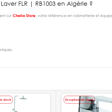
Laver FLR | RB1003 en Algérie ?
ent sur
Chelia Store
, votre référence en robinetterie et équi
niques.
de stock
En rupture de stock