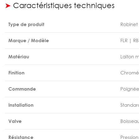
➤
Caractéristiques techniques
Type de produit
Robinet
Marque / Modèle
FLR | R
Matériau
Laiton m
Finition
Chromée 
Commande
Poigné
Installation
Standar
Valve
Boissea
Résistance
Pressio