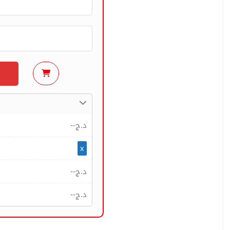
--
د.ج
x
--
د.ج
--
د.ج