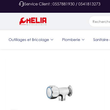
Service Client : 0557881930 / 0541813273
Outillages et Bricolage
Plomberie
Sanitaire 