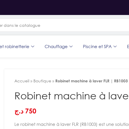
et robinetterie
Chauffage
Piscine et SPA
E
Accueil
»
Boutique
»
Robinet machine à laver FLR | RB1003
Robinet machine à lave
د.ج
750
Le robinet machine à laver FLR (RB1003) est une soluti