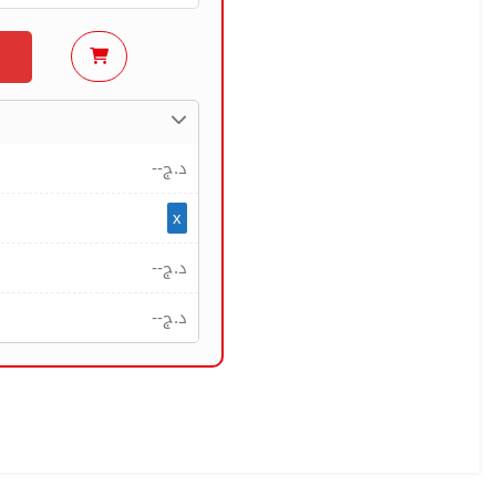
--
د.ج
x
--
د.ج
--
د.ج