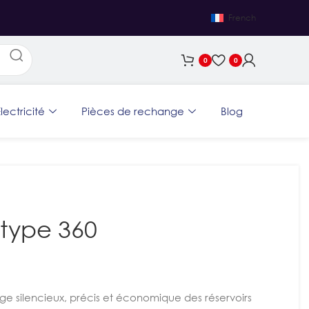
French
0
0
lectricité
Pièces de rechange
Blog
 type 360
age silencieux, précis et économique des réservoirs