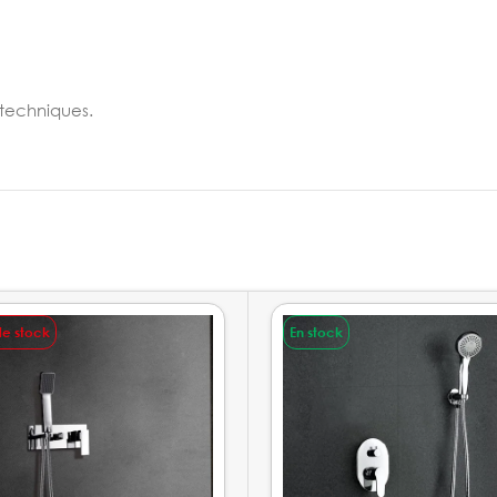
 techniques.
de stock
En stock