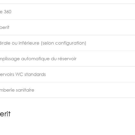
e 360
erit
érale ou inférieure (selon configuration)
plissage automatique du réservoir
ervoirs WC standards
mberie sanitaire
rit