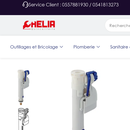
Service Client : 0557881930 / 0541813273
Outillages et Bricolage
Plomberie
Sanitaire 