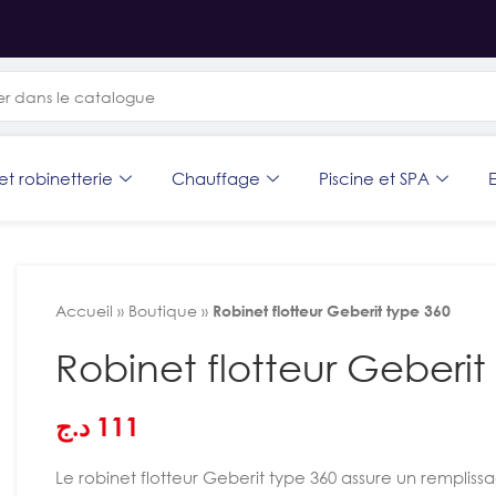
et robinetterie
Chauffage
Piscine et SPA
E
Accueil
»
Boutique
»
Robinet flotteur Geberit type 360
Robinet flotteur Geberit
د.ج
111
Le robinet flotteur Geberit type 360 assure un rempliss