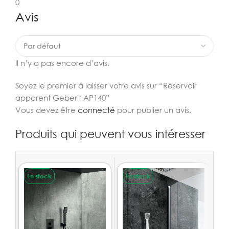
0
Avis
Il n’y a pas encore d’avis.
Soyez le premier à laisser votre avis sur “Réservoir
apparent Geberit AP140”
Vous devez être
connecté
pour publier un avis.
Produits qui peuvent vous intéresser
En stock
En stock
E