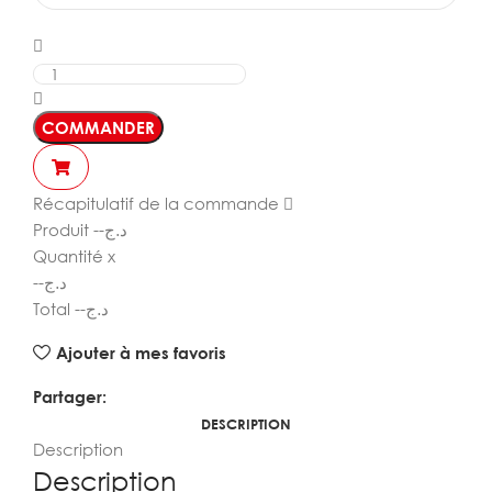
COMMANDER
Récapitulatif de la commande
Produit
--
د.ج
Quantité
x
--
د.ج
Total
--
د.ج
Ajouter à mes favoris
Partager:
DESCRIPTION
Description
Description