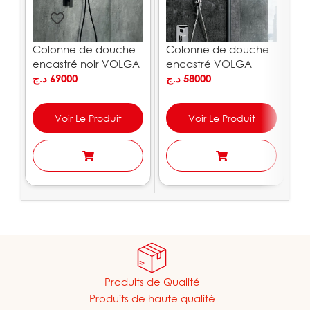
Colonne de douche
Colonne de douche
Mi
encastré noir VOLGA
encastré VOLGA
Ja
IMEX
د.ج
69000
IMEX
د.ج
58000
.ج
Voir Le Produit
Voir Le Produit
Produits de Qualité
Produits de haute qualité