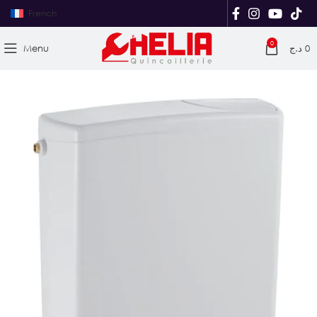
French
0
Menu
د.ج
0