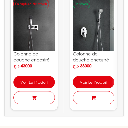
En rupture de stock
En stock
Colonne de
Colonne de
douche encastré
douche encastré
Noruega IMEX
د.ج
43000
OSLO IMEX
د.ج
38000
Voir Le Produit
Voir Le Produit