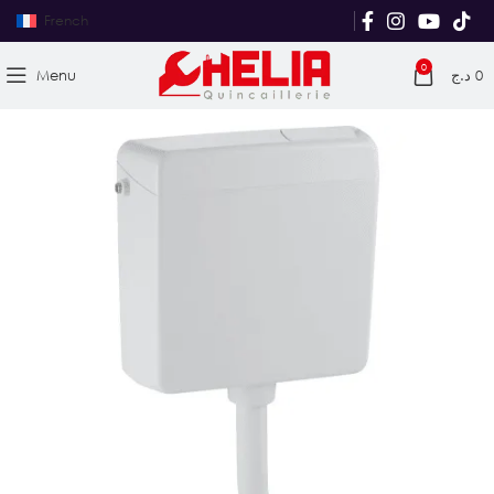
French
0
Menu
د.ج
0