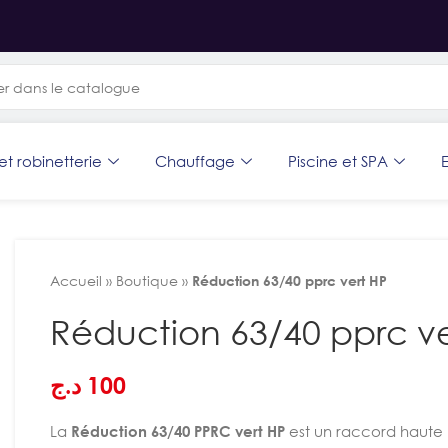
et robinetterie
Chauffage
Piscine et SPA
E
Accueil
»
Boutique
»
Réduction 63/40 pprc vert HP
Réduction 63/40 pprc ve
د.ج
100
La
Réduction 63/40 PPRC vert HP
est un raccord haute 