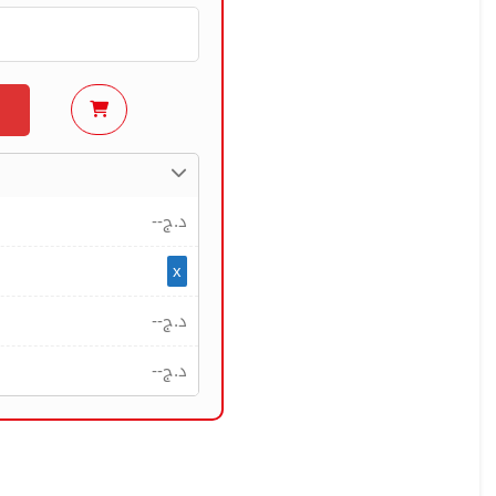
--
د.ج
x
--
د.ج
--
د.ج