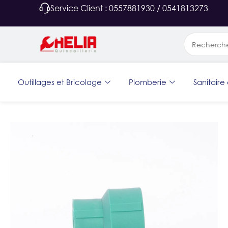
Service Client : 0557881930 / 0541813273
Outillages et Bricolage
Plomberie
Sanitaire 