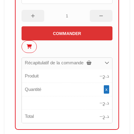
COMMANDER
Récapitulatif de la commande
Produit
--
د.ج
Quantité
x
--
د.ج
Total
--
د.ج