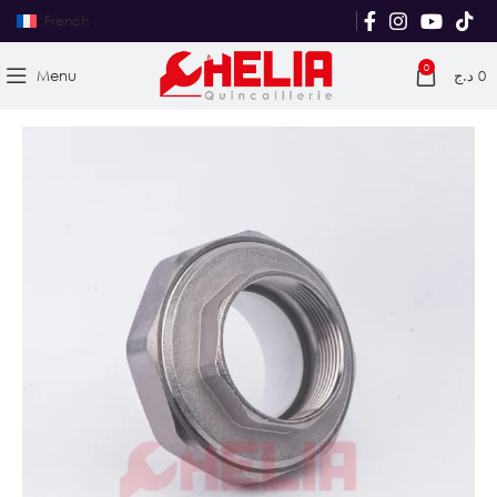
French
0
Menu
د.ج
0