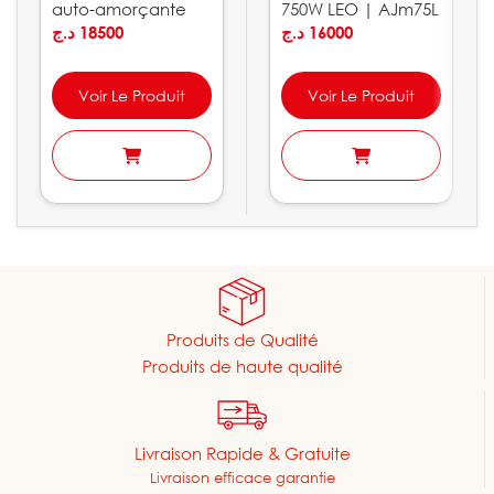
auto-amorçante
750W LEO | AJm75L
LEO | ACSm100S
د.ج
18500
د.ج
16000
Voir Le Produit
Voir Le Produit
Produits de Qualité
Produits de haute qualité
Livraison Rapide & Gratuite
Livraison efficace garantie