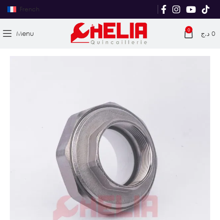
French
0
Menu
د.ج
0