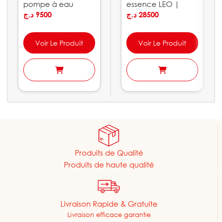
pompe à eau
essence LEO |
10bar PEDROLLO
د.ج
9500
LGP10
د.ج
28500
Voir Le Produit
Voir Le Produit
Produits de Qualité
Produits de haute qualité
Livraison Rapide & Gratuite
Livraison efficace garantie